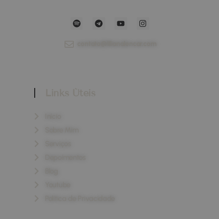
contato@lilianalencar.com
Links Úteis
Início
Sobre Mim
Serviços
Depoimentos
Blog
Youtube
Política de Privacidade