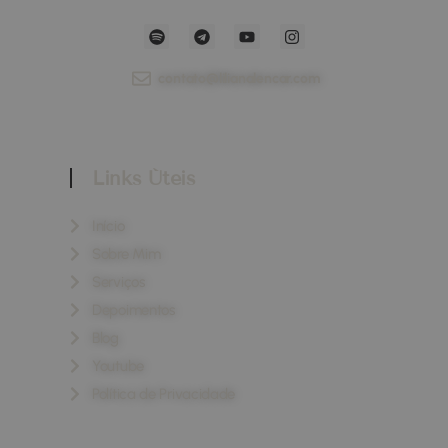
contato@lilianalencar.com
Links Úteis
Início
Sobre Mim
Serviços
Depoimentos
Blog
Youtube
Política de Privacidade