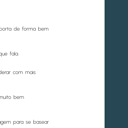
importa de forma bem
ue fala.
iderar com mais
 muito bem
lagem para se basear