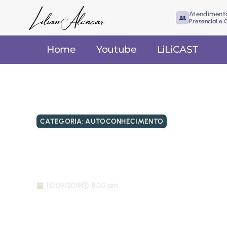
Atendiment
Presencial e 
Home
Youtube
LiLiCAST
CATEGORIA:
AUTOCONHECIMENTO
Aprenda 6 Técnica
sua vida para semp
15/09/2019
8:00 am