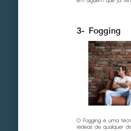
em alguém que já tem 
3- Fogging
O Fogging é uma técn
rédeas de qualquer di