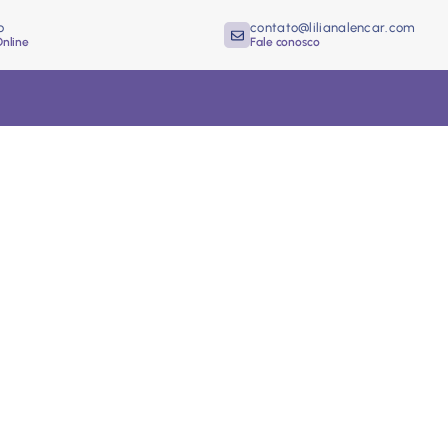
o
contato@lilianalencar.com
Online
Fale conosco
s da PNL que podem mu
re