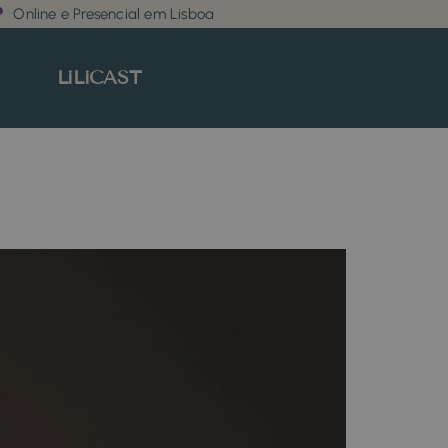
Online e Presencial em Lisboa
LiLiCAST