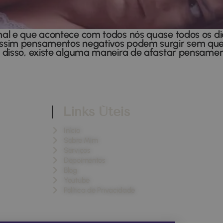
al e que acontece com todos nós quase todos os di
ssim pensamentos negativos podem surgir sem quer
 disso, existe alguma maneira de afastar pensamen
Links Úteis
Início
Sobre Mim
Serviços
Depoimentos
Blog
Youtube
Política de Privacidade