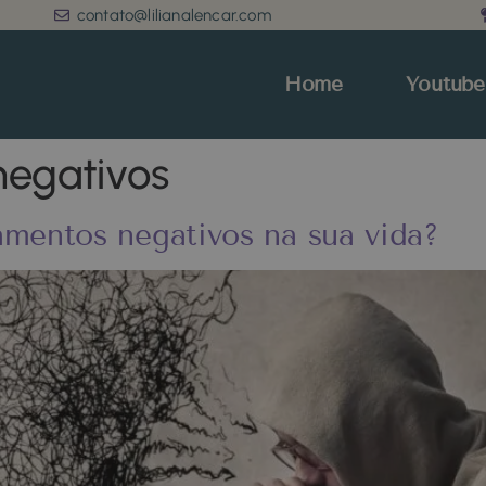
contato@lilianalencar.com
Home
Youtube
egativos
amentos negativos na sua vida?