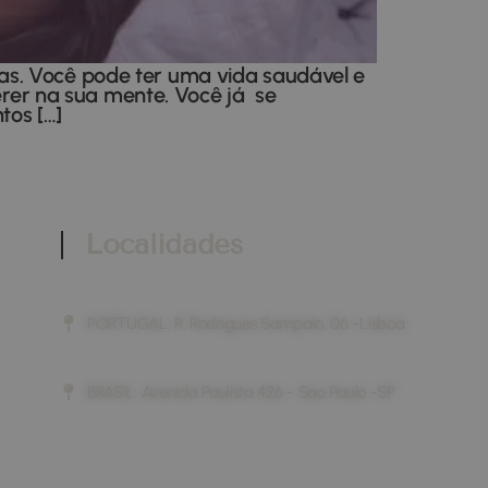
as. Você pode ter uma vida saudável e
er na sua mente. Você já se
tos […]
Localidades
PORTUGAL: R. Rodrigues Sampaio, 06 -Lisboa
BRASIL: Avenida Paulista 426 - Sao Paulo -SP