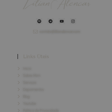
contato@lilianalencar.com
Links Úteis
Início
Sobre Mim
Serviços
Depoimentos
Blog
Youtube
Política de Privacidade