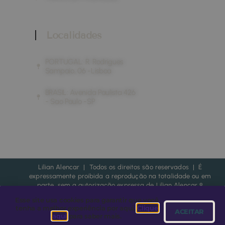
Localidades
PORTUGAL: R. Rodrigues
Sampaio, 06 -Lisboa
BRASIL: Avenida Paulista 426
- Sao Paulo -SP
Lilian Alencar | Todos os direitos são reservados | É
expressamente proibida a reprodução na totalidade ou em
parte, sem a autorização expressa de Lilian Alencar ®
Esse site usa cookies para garantir que você
| Copyright ©2025 | Feito com muito carinho para você ♥
tenha a melhor experiência por aqui.
Clique
ACEITAR
aqui
para saber mais.