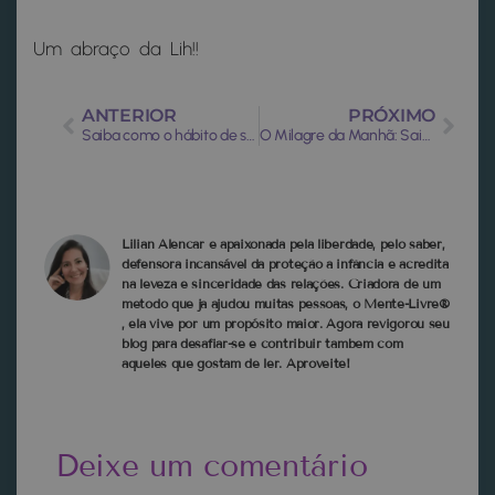
Um abraço da Lih!!
ANTERIOR
PRÓXIMO
Saiba como o hábito de se vitimizar está destruindo sua vida!
O Milagre da Manhã: Saiba os hábitos que podem fazer sua manhã ficar ainda melhor
Lilian Alencar é apaixonada pela liberdade, pelo saber,
defensora incansável da proteção à infância e acredita
na leveza e sinceridade das relações. Criadora de um
método que ja ajudou muitas pessoas, o Mente-Livre®
, ela vive por um propósito maior. Agora revigorou seu
blog para desafiar-se e contribuir tambem com
aqueles que gostam de ler. Aproveite!
Deixe um comentário