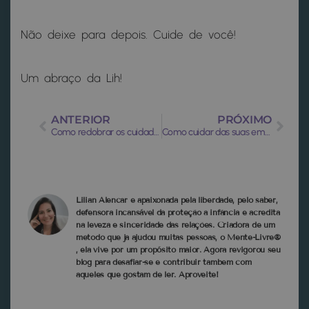
Não deixe para depois. Cuide de você!
Um abraço da Lih!
ANTERIOR
PRÓXIMO
Como redobrar os cuidados com as crianças na quarentena?
Como cuidar das suas emoções com a ajuda de um profissional
Lilian Alencar é apaixonada pela liberdade, pelo saber,
defensora incansável da proteção à infância e acredita
na leveza e sinceridade das relações. Criadora de um
método que ja ajudou muitas pessoas, o Mente-Livre®
, ela vive por um propósito maior. Agora revigorou seu
blog para desafiar-se e contribuir tambem com
aqueles que gostam de ler. Aproveite!