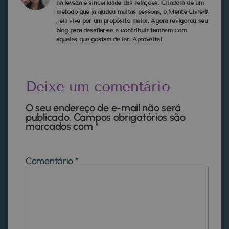
na leveza e sinceridade das relações. Criadora de um
método que ja ajudou muitas pessoas, o Mente-Livre®
, ela vive por um propósito maior. Agora revigorou seu
blog para desafiar-se e contribuir tambem com
aqueles que gostam de ler. Aproveite!
Deixe um comentário
O seu endereço de e-mail não será
publicado.
Campos obrigatórios são
marcados com
*
Comentário
*