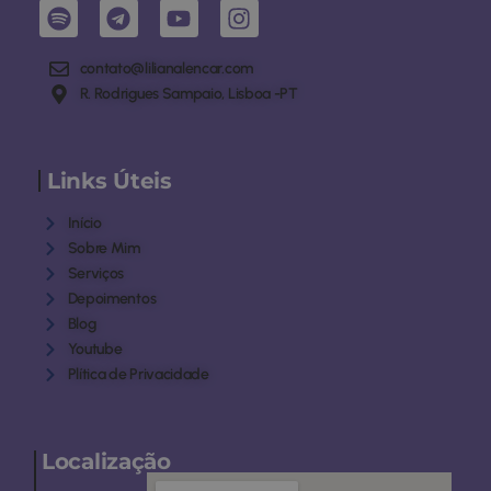
contato@lilianalencar.com
R. Rodrigues Sampaio, Lisboa -PT
Links Úteis
Início
Sobre Mim
Serviços
Depoimentos
Blog
Youtube
Plítica de Privacidade
Localização