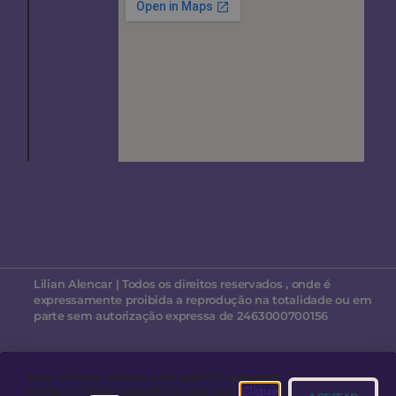
Lilian Alencar | Todos os direitos reservados , onde é
expressamente proibida a reprodução na totalidade ou em
parte sem autorização expressa de 2463000700156
| Copyright ©2024 | Feito com muito carinho por nós para
chegar até você ♥
Esse site usa cookies para garantir que você
tenha a melhor experiência por aqui.
Clique