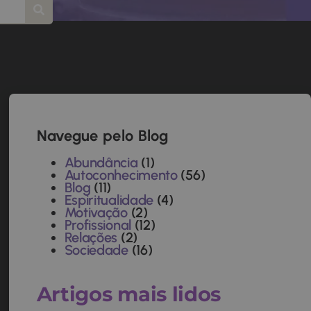
Navegue pelo Blog
Abundância
(1)
Autoconhecimento
(56)
Blog
(11)
Espiritualidade
(4)
Motivação
(2)
Profissional
(12)
Relações
(2)
Sociedade
(16)
Artigos mais lidos