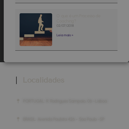
O que é um Processo de
Coaching?
02/07/2018
Leia mais »
Localidades
PORTUGAL: R. Rodrigues Sampaio, 06 -Lisboa
BRASIL: Avenida Paulista 426 - Sao Paulo -SP