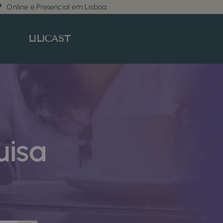
Online e Presencial em Lisboa
LiLiCAST
uisa