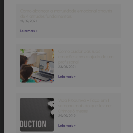
Como alcançar a maturidade emocional através
de 4 atitudes fundamentais
21/09/2021
Leia mais »
Como cuidar das suas
emoções com a ajuda de um
profissional
23/03/2021
Leia mais »
Vida Produtiva – Faça em 1
semana mais do que fez nos
últimos 6 meses
29/09/2019
Leia mais »