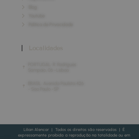
Blog
Youtube
Política de Privacidade
Localidades
PORTUGAL: R. Rodrigues
Sampaio, 06 -Lisboa
BRASIL: Avenida Paulista 426
- Sao Paulo -SP
Lilian Alencar | Todos os direitos são reservados | É
expressamente proibida a reprodução na totalidade ou em