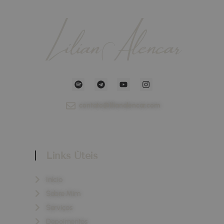
contato@lilianalencar.com
Links Úteis
Início
Sobre Mim
Serviços
Depoimentos